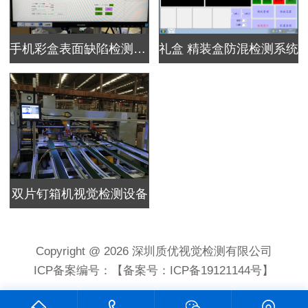
手机彩盒表面缺陷检测系统
礼盒 精装盒防混检测系统
双片钉箱机视觉检测设备
Copyright @ 2026 深圳质优视觉检测有限公司
ICP备案编号：【备案号：ICP备19121144号】