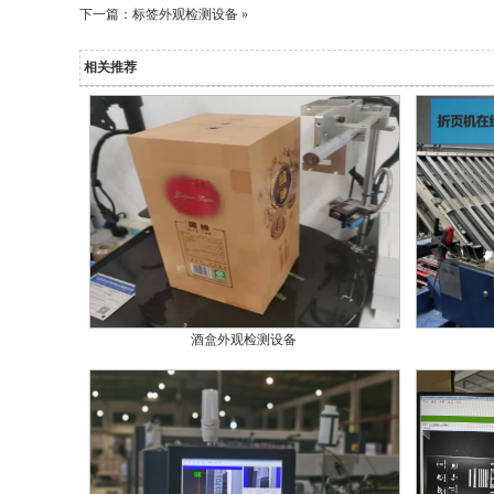
下一篇：
标签外观检测设备
»
相关推荐
酒盒外观检测设备