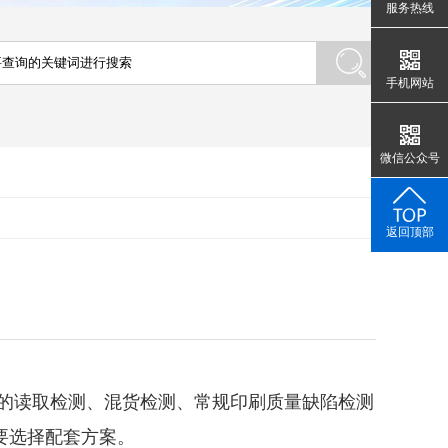
服务热线
手机网站
微信公众号
返回顶部
的读取检测、混货检测、常规印刷质量缺陷检测
要选择配套方案。