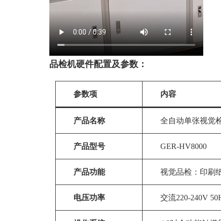
品检机硬件配置及参数：
参数项
内容
产品名称
全自动单张视觉
产品型号
GER-HV8000
产品功能
视觉品检：印刷纸
电压功率
交流220-240V 50