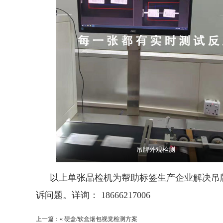
吊牌外观检测
以上单张品检机为帮助标签生产企业解决吊
诉问题。详询： 18666217006
上一篇：«
硬盒/软盒烟包视觉检测方案