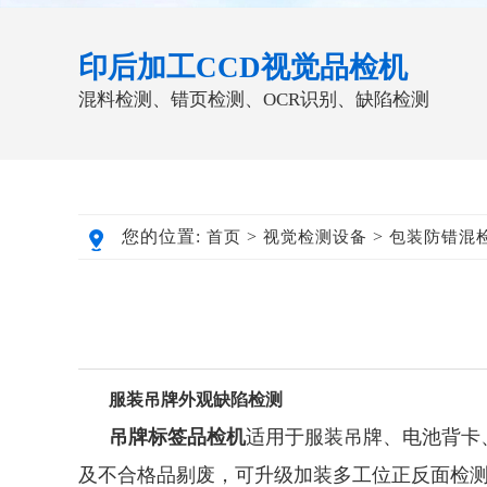
印后加工CCD视觉品检机
混料检测、错页检测、OCR识别、缺陷检测
您的位置:
>
>
首页
视觉检测设备
包装防错混
服装吊牌外观缺陷检测
吊牌标签品检机
适用于服装吊牌、电池背卡
及不合格品剔废，可升级加装多工位正反面检测