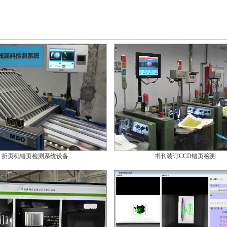
折页机错页检测系统设备
书刊装订CCD错页检测