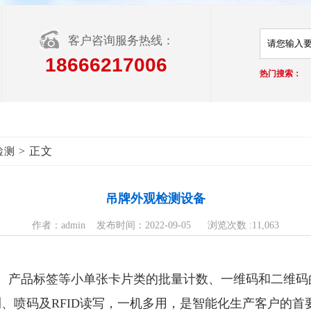
客户咨询服务热线：
18666217006
热门搜索：
> 正文
检测
吊牌外观检测设备
作者：admin 发布时间：2022-09-05 浏览次数 :11,063
、产品标签等小单张卡片类的批量计数、一维码和二维码
、喷码及RFID读写，一机多用，是智能化生产客户的首