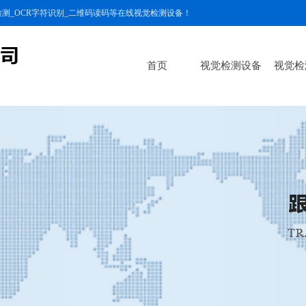
测_OCR字符识别_二维码读码等在线视觉检测设备！
首页
视觉检测设备
视觉检