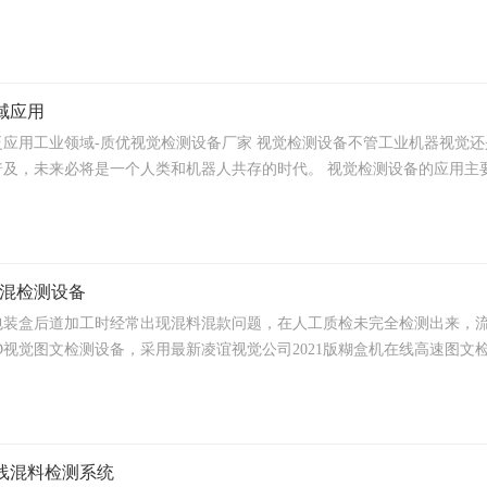
域应用
泛应用工业领域-质优视觉检测设备厂家 视觉检测设备不管工业机器视觉
普及，未来必将是一个人类和机器人共存的时代。 视觉检测设备的应用主
防混检测设备
包装盒后道加工时经常出现混料混款问题，在人工质检未完全检测出来，
D视觉图文检测设备，采用最新凌谊视觉公司2021版糊盒机在线高速图文
线混料检测系统