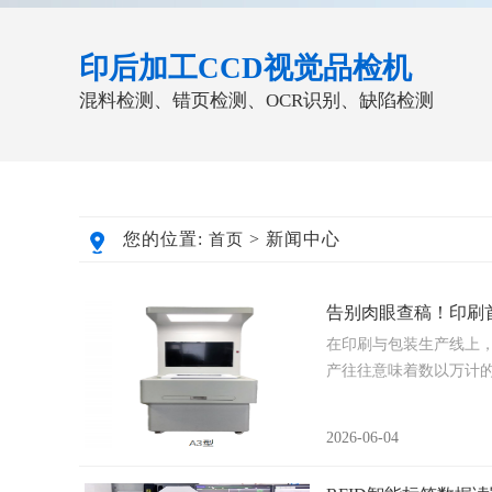
印后加工CCD视觉品检机
混料检测、错页检测、OCR识别、缺陷检测
您的位置:
> 新闻中心
首页
告别肉眼查稿！印刷
在印刷与包装生产线上
产往往意味着数以万计
2026-06-04