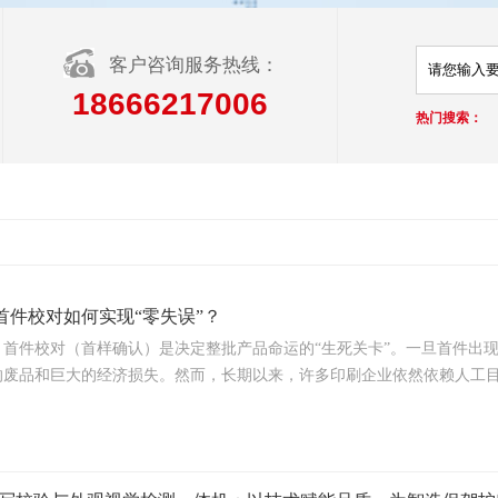
客户咨询服务热线：
18666217006
热门搜索：
首件校对如何实现“零失误”？
，首件校对（首样确认）是决定整批产品命运的“生死关卡”。一旦首件出
的废品和巨大的经济损失。然而，长期以来，许多印刷企业依然依赖人工