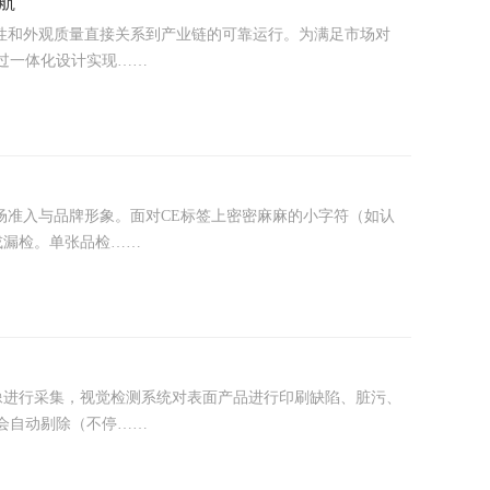
航
确性和外观质量直接关系到产业链的可靠运行。为满足市场对
通过一体化设计实现……
场准入与品牌形象。面对CE标签上密密麻麻的小字符（如认
或漏检。单张品检……
像进行采集，视觉检测系统对表面产品进行印刷缺陷、脏污、
会自动剔除（不停……