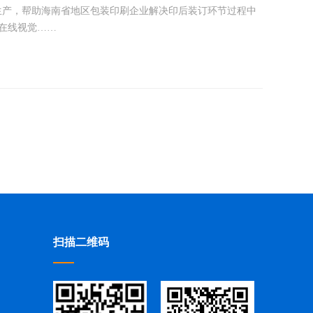
生产，帮助海南省地区包装印刷企业解决印后装订环节过程中
在线视觉……
扫描二维码