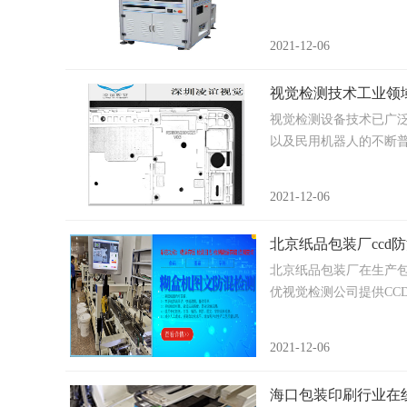
2021-12-06
视觉检测技术工业领
视觉检测设备技术已广
以及民用机器人的不断
2021-12-06
北京纸品包装厂ccd
北京纸品包装厂在生产
优视觉检测公司提供CC
2021-12-06
海口包装印刷行业在