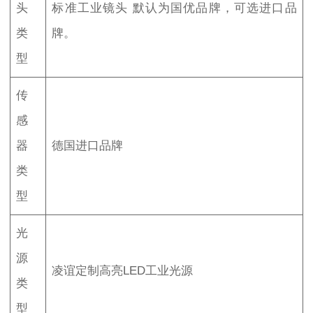
头
标准工业镜头 默认为国优品牌，可选进口品
类
牌。
型
传
感
器
德国进口品牌
类
型
光
源
凌谊定制高亮LED工业光源
类
型