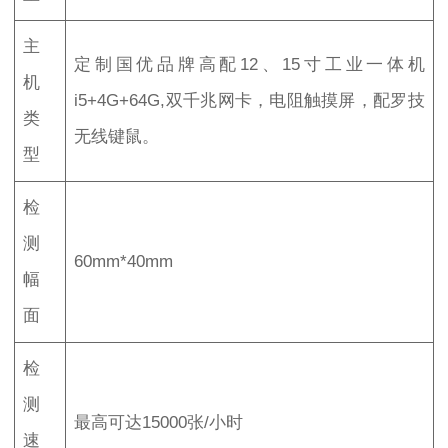
主
定制国优品牌高配12、15寸工业一体机
机
i5+4G+64G,双千兆网卡，电阻触摸屏，配罗技
类
无线键鼠。
型
检
测
60mm*40mm
幅
面
检
测
最高可达15000张/小时
速