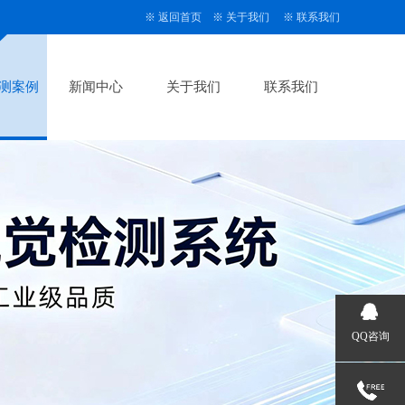
※
返回首页
※
关于我们
※
联系我们
测案例
新闻中心
关于我们
联系我们
QQ咨询