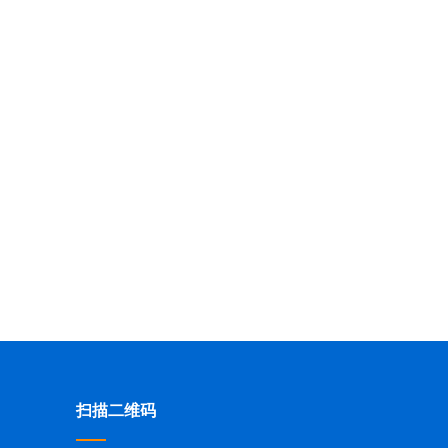
扫描二维码