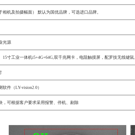
于相机及拍摄幅面） 默认为国优品牌，可选进口品牌。
业光源
、15寸工业一体机i5+4G+64G,双千兆网卡，电阻触摸屏，配罗技无线键鼠
时
（LY-vision2.0）
块，可根据客户要求采用报警、停机、剔除