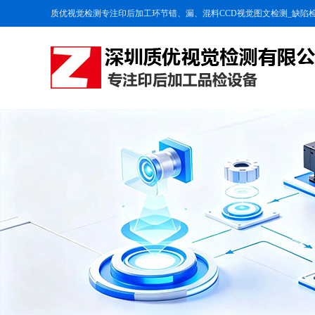
质优视觉检测专注印后加工环节错、漏、混料CCD视觉图文检测_缺陷检