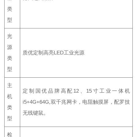
类
型
光
源
质优定制高亮LED工业光源
类
型
主
定制国优品牌高配12、15寸工业一体机
机
i5+4G+64G,双千兆网卡，电阻触摸屏，配罗技
类
无线键鼠。
型
检