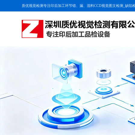
质优视觉检测专注印后加工环节错、漏、混料CCD视觉图文检测_缺陷检