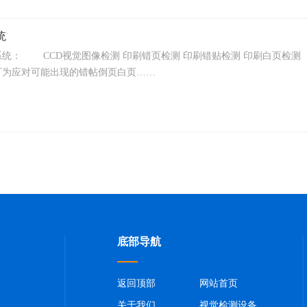
统
系统： CCD视觉图像检测 印刷错页检测 印刷错贴检测 印刷白页
厂为应对可能出现的错帖倒页白页……
底部导航
返回顶部
网站首页
关于我们
视觉检测设备