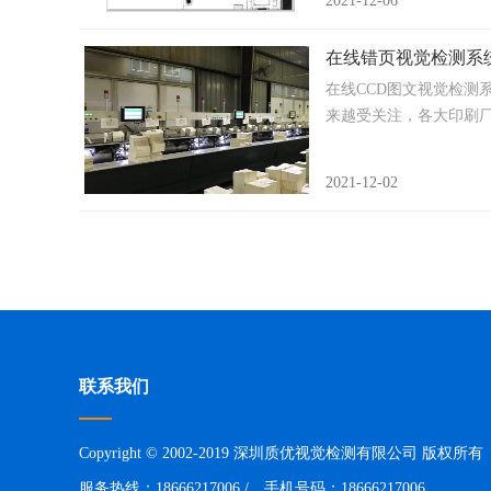
2021-12-06
在线错页视觉检测系
在线CCD图文视觉检测
来越受关注，各大印刷
2021-12-02
联系我们
Copyright © 2002-2019 深圳质优视觉检测有限公司 版权所有
服务热线：18666217006 / 手机号码：18666217006