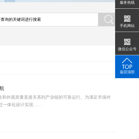
服务热线
手机网站
微信公众号
返回顶部
航
确性和外观质量直接关系到产业链的可靠运行。为满足市场对
通过一体化设计实现……