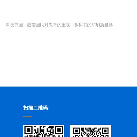
检测 科技兴国，随着国民对教育的重视，教科书的印刷质量越
扫描二维码