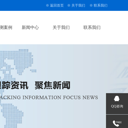
※
返回首页
※
关于我们
※
联系我们
测案例
新闻中心
关于我们
联系我们
QQ咨询