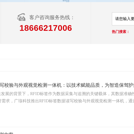
客户咨询服务热线：
18666217006
热门搜索：
据读写校验与外观视觉检测一体机：以技术赋能品质，为智造保驾护
发展的背景下，RFID标签作为数据采集与追溯的关键载体，其数据准
的严苛需求，广瑔科技推出RFID标签数据读写校验与外观视觉检测一体机，