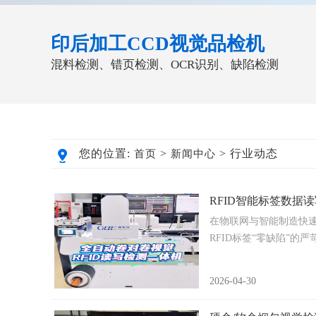
印后加工CCD视觉品检机
混料检测、错页检测、OCR识别、缺陷检测
您的位置:
>
> 行业动态
首页
新闻中心
RFID智能标签数
在物联网与智能制造快速
RFID标签“零缺陷”
2026-04-30