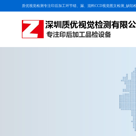
质优视觉检测专注印后加工环节错、漏、混料CCD视觉图文检测_缺陷检